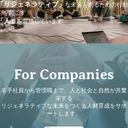
「リジェネラティブ」
な未来を創るための行動
を起こす
「人」
を育成しています
For Companies
若手社員から管理職まで、人と社会と自然が共繁
栄する
リジェネラティブな未来をつくる人材育成をサポ
ートします。